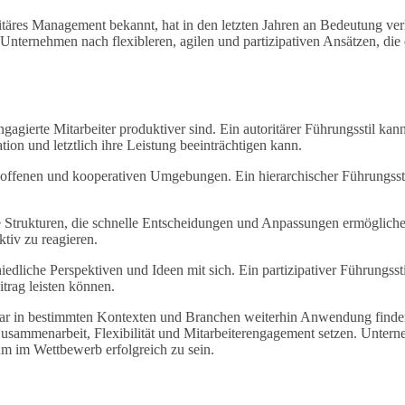
äres Management bekannt, hat in den letzten Jahren an Bedeutung verl
Unternehmen nach flexibleren, agilen und partizipativen Ansätzen, die 
gierte Mitarbeiter produktiver sind. Ein autoritärer Führungsstil kan
tion und letztlich ihre Leistung beeinträchtigen kann.
in offenen und kooperativen Umgebungen. Ein hierarchischer Führungsst
e Strukturen, die schnelle Entscheidungen und Anpassungen ermögliche
ktiv zu reagieren.
iedliche Perspektiven und Ideen mit sich. Ein partizipativer Führungssti
itrag leisten können.
ar in bestimmten Kontexten und Branchen weiterhin Anwendung finde
usammenarbeit, Flexibilität und Mitarbeiterengagement setzen. Untern
 um im Wettbewerb erfolgreich zu sein.