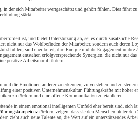
n der sich Mitarbeiter wertgeschätzt und gehört fühlen. Dies führt zu
erbindung stärkt.
erfordert ist, und bietet Unterstützung an, sei es durch zusätzliche Re
dert nicht nur das Wohlbefinden der Mitarbeiter, sondern auch deren Loy
tzt fühlen, sind eher bereit, ihre Energie und ihr Engagement in ihre 
Engagement entstehen erfolgversprechende Synergien, die nicht nur das 
ne positive Arbeitsmoral fördern.
en und die Emotionen anderer zu erkennen, zu verstehen und zu steuern.
affung einer positiven Unternehmenskultur. Führungskräfte mit hoher e
namiken zu fördern und eine offene Kommunikation zu etablieren.
itende in einem emotional intelligenten Umfeld eher bereit sind, sich la
Führungskompetenz
fördern, zeigen, dass sie den Menschen hinter den
ndern zieht auch neue Talente an, die Wert auf ein unterstützendes Arbe