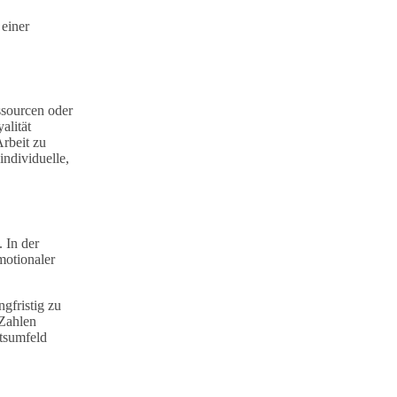
 einer
ssourcen oder
alität
Arbeit zu
individuelle,
 In der
motionaler
ngfristig zu
 Zahlen
itsumfeld