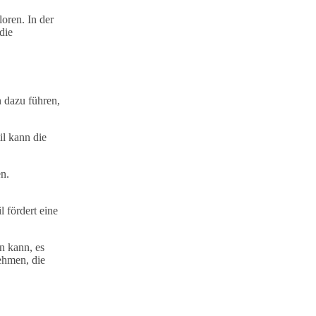
oren. In der
die
n dazu führen,
il kann die
n.
l fördert eine
n kann, es
ehmen, die