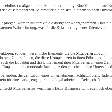
beeinflusst maßgeblich die Mitarbeiterbindung. Eine Kultur, die auf 
nd der Zusammenarbeit. Mitarbeiter fühlen sich in einem solchen Umfeld 
ur pflegen, werden als attraktive Arbeitgeber wahrgenommen. Dies führ
 externen Wahrnehmung, was für die Rekrutierung neuer Talente von en
Faktoren, sondern wesentliche Elemente, die die
Mitarbeiterbindung
,
lussen. Unternehmen, die diese Kompetenzen in ihren Führungsstil inte
 auch die Loyalität und das Engagement ihrer Mitarbeiter. In einer Zeit,
n in Empathie und emotionale Intelligenz den entscheidenden Unterschie
rbeitenden, die den Erfolg eines Unternehmens nachhaltig prägt. Indem
in für eine starke, engagierte und loyal arbeitende Belegschaft.
d macht Mitarbeiter zu weich für’s Daily Business? Ich freue mich über