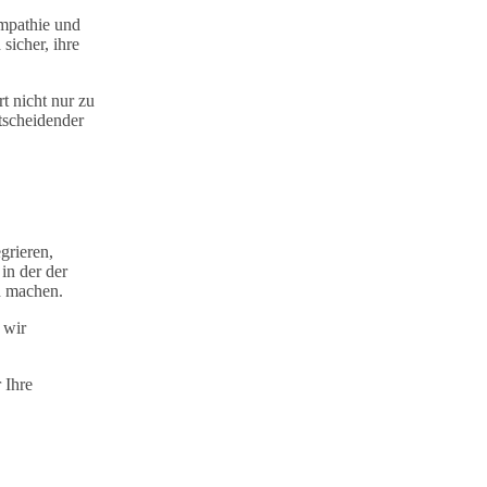
Empathie und
sicher, ihre
t nicht nur zu
tscheidender
grieren,
 in der der
d machen.
 wir
 Ihre